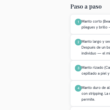
Paso a paso
Manto corto (Bea
1
pliegues y brill
Manto largo y sed
2
Después de un ba
individuo — el m
Manto rizado (Ca
3
cepillado a piel y
Manto duro de ala
4
con stripping. La
permite.