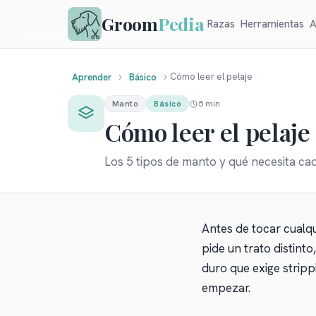
Groom
Pedia
Razas
Herramientas
A
Cómo leer el pelaje
Aprender
Básico
5 min
Manto
Básico
Cómo leer el pelaje
Los 5 tipos de manto y qué necesita ca
Antes de tocar cualqu
pide un trato distint
duro que exige stripp
empezar.