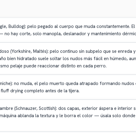
gle, Bulldog): pelo pegado al cuerpo que muda constantemente. El t
o — no hay corte, solo manopla, deslanador y mantenimiento dérmi
oso (Yorkshire, Maltés): pelo continuo sin subpelo que se enreda y 
ño bien hidratado suele soltar los nudos más fácil en húmedo, au
ismo pelaje puede reaccionar distinto en cada perro.
niche): no muda, el pelo muerto queda atrapado formando nudos de
 fluff drying completo antes de la tijera.
mbre (Schnauzer, Scottish): dos capas, exterior áspera e interior 
 máquina ablanda la textura y le borra el color — úsala solo donde 