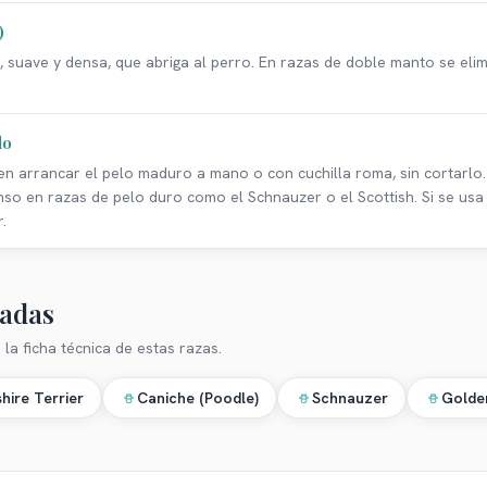
)
o, suave y densa, que abriga al perro. En razas de doble manto se eli
do
en arrancar el pelo maduro a mano o con cuchilla roma, sin cortarlo.
enso en razas de pelo duro como el Schnauzer o el Scottish. Si se usa
.
nadas
 la ficha técnica de estas razas.
hire Terrier
Caniche (Poodle)
Schnauzer
Golden