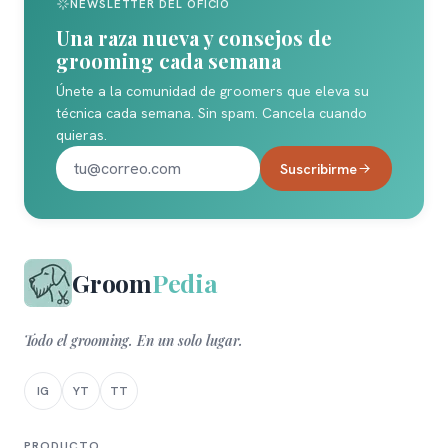
NEWSLETTER DEL OFICIO
Una raza nueva y consejos de
grooming cada semana
Únete a la comunidad de groomers que eleva su
técnica cada semana. Sin spam. Cancela cuando
quieras.
Suscribirme
Groom
Pedia
Todo el grooming. En un solo lugar.
IG
YT
TT
PRODUCTO