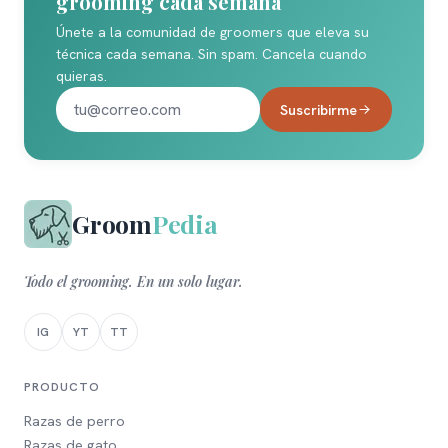
grooming cada semana
Únete a la comunidad de groomers que eleva su
técnica cada semana. Sin spam. Cancela cuando
quieras.
Suscribirme
Groom
Pedia
Todo el grooming. En un solo lugar.
IG
YT
TT
PRODUCTO
Razas de perro
Razas de gato