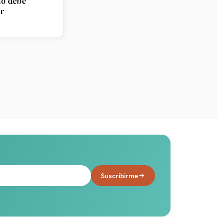
ño debe
r
Suscribirme