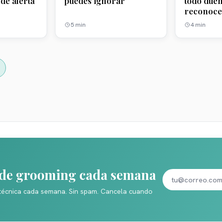
de alerta
puedes ignorar
todo due
reconoce
5
min
4
min
s de grooming cada semana
técnica cada semana. Sin spam. Cancela cuando