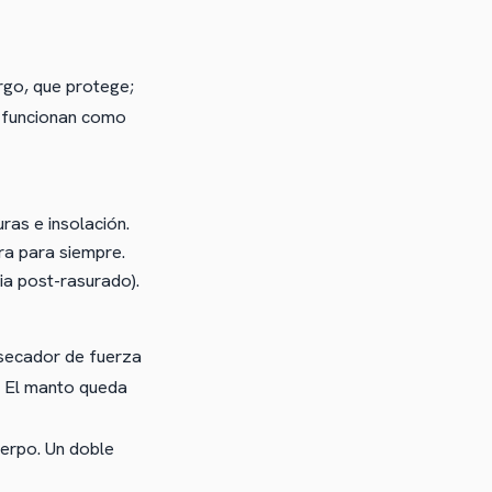
rgo, que protege;
as funcionan como
ras e insolación.
ra para siempre.
ia post-rasurado).
 secador de fuerza
. El manto queda
uerpo. Un doble