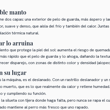
oble manto
ne dos capas: una exterior de pelo de guarda, más áspero y la
ior, suave y denso, que aísla del frío y también del calor. Junt
lación térmica natural.
ar lo arruina
miento que protege la piel del sol: aumenta el riesgo de quemadu
más rápido que el pelo de guarda y lo ahoga, dañando la textu
ecer disparejo, con zonas de distinto color y densidad (alopec
n su lugar
 la máquina, es el deslanado. Con un rastrillo deslanador y un
lo muerto, que es lo que realmente da calor y retiene humedad
no y cumpliendo su función.
 la silueta con tijera donde haga falta, pero nunca se rapa el c
ado mantiene al perro más fresco que uno rapado.