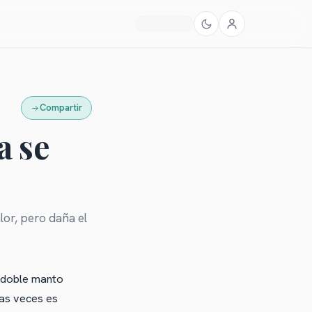
Compartir
a se
lor, pero daña el
e doble manto
has veces es