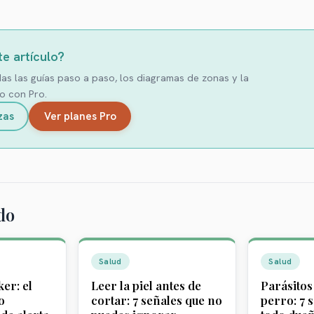
te artículo?
s las guías paso a paso, los diagramas de zonas y la
o con Pro.
zas
Ver planes Pro
do
Salud
Salud
er: el
Leer la piel antes de
Parásitos 
o
cortar: 7 señales que no
perro: 7 