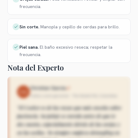
frecuencia.
Sin corte
.
Manopla y cepillo de cerdas para brillo.
Piel sana
.
El baño excesivo reseca; respetar la
frecuencia.
Nota del Experto
Christian García
CG
9 años como groomer · The Stylish Pet, Colombia
“
El Cocker es de las razas que más enseña sobre
paciencia. Su pelaje se enreda antes de que te
des cuenta, especialmente detrás de las orejas y
en las axilas. Yo siempre empiezo detangling en