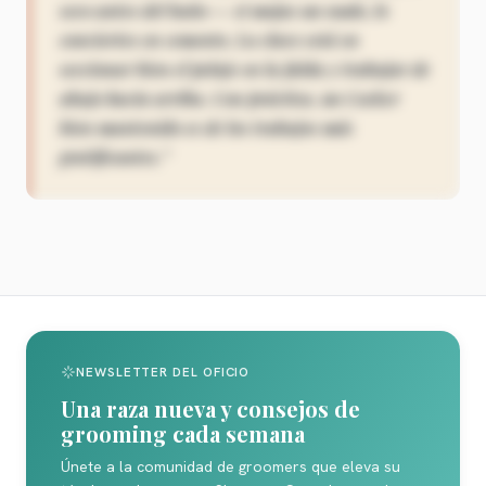
seco antes del baño — si mojas un nudo, lo
conviertes en cemento. La clave está en
seccionar bien el pelaje en la falda y trabajar de
abajo hacia arriba. Con práctica, un Cocker
bien mantenido es de los trabajos más
gratificantes.
”
Desbloquear con Pro
NEWSLETTER DEL OFICIO
Una raza nueva y consejos de
grooming cada semana
Únete a la comunidad de groomers que eleva su