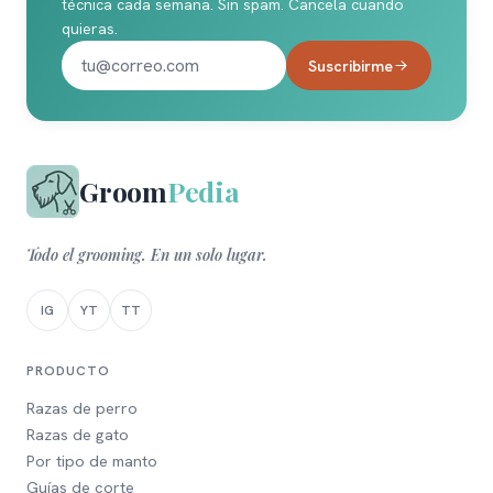
técnica cada semana. Sin spam. Cancela cuando
quieras.
Suscribirme
Groom
Pedia
Todo el grooming. En un solo lugar.
IG
YT
TT
PRODUCTO
Razas de perro
Razas de gato
Por tipo de manto
Guías de corte