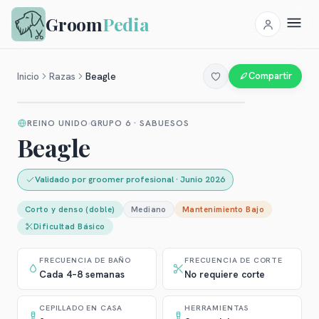
Groom
Pedia
Inicio
Razas
Beagle
Compartir
REINO UNIDO
GRUPO 6 · SABUESOS
Beagle
Validado por groomer profesional
·
Junio 2026
Corto y denso (doble)
Mediano
Mantenimiento
Bajo
Dificultad
Básico
FRECUENCIA DE BAÑO
FRECUENCIA DE CORTE
Cada 4–8 semanas
No requiere corte
CEPILLADO EN CASA
HERRAMIENTAS