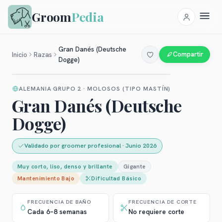
Groom
Pedia
Gran Danés (Deutsche
Inicio
Razas
Compartir
Dogge)
ALEMANIA
GRUPO 2 · MOLOSOS (TIPO MASTÍN)
Gran Danés (Deutsche
Dogge)
Validado por groomer profesional
·
Junio 2026
Muy corto, liso, denso y brillante
Gigante
Mantenimiento
Bajo
Dificultad
Básico
FRECUENCIA DE BAÑO
FRECUENCIA DE CORTE
Cada 6–8 semanas
No requiere corte