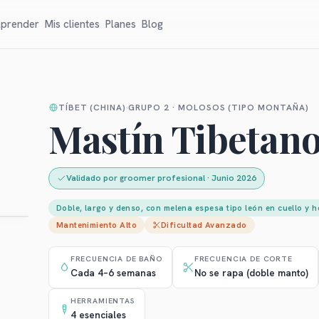
prender
Mis clientes
Planes
Blog
TÍBET (CHINA)
GRUPO 2 · MOLOSOS (TIPO MONTAÑA)
Mastín Tibetan
Validado por groomer profesional
·
Junio 2026
Doble, largo y denso, con melena espesa tipo león en cuello 
Mantenimiento
Alto
Dificultad
Avanzado
FRECUENCIA DE BAÑO
FRECUENCIA DE CORTE
Cada 4–6 semanas
No se rapa (doble manto)
HERRAMIENTAS
4 esenciales