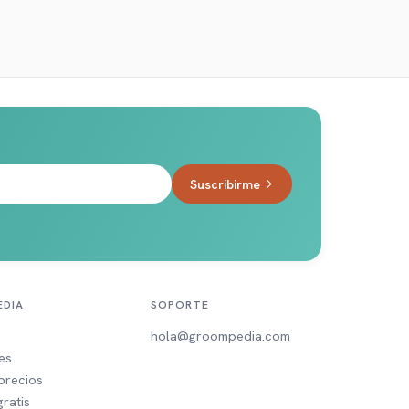
Suscribirme
DIA
SOPORTE
hola@groompedia.com
es
precios
ratis