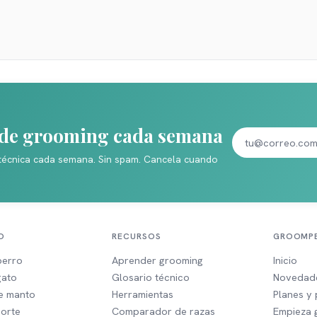
s de grooming cada semana
técnica cada semana. Sin spam. Cancela cuando
O
RECURSOS
GROOMPE
perro
Aprender grooming
Inicio
gato
Glosario técnico
Novedad
de manto
Herramientas
Planes y 
corte
Comparador de razas
Empieza g