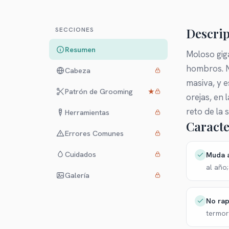
Descrip
SECCIONES
Resumen
Moloso gig
hombros. No
Cabeza
masiva, y 
Patrón de Grooming
★
orejas, en 
reto de la 
Herramientas
Caracte
Errores Comunes
Cuidados
Muda a
al año
Galería
No rap
termor