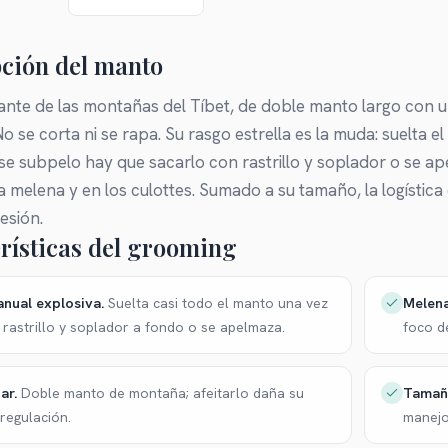
ción del manto
ante de las montañas del Tíbet, de doble manto largo con 
 se corta ni se rapa. Su rasgo estrella es la muda: suelta 
ese subpelo hay que sacarlo con rastrillo y soplador o se a
la melena y en los culottes. Sumado a su tamaño, la logísti
sesión.
rísticas del grooming
nual explosiva
.
Melena
Suelta casi todo el manto una vez
; rastrillo y soplador a fondo o se apelmaza.
foco de
ar
.
Tamañ
Doble manto de montaña; afeitarlo daña su
regulación.
manejo