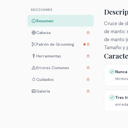
Descrip
SECCIONES
Resumen
Cruce de d
de manto: s
Cabeza
de manto (e
Patrón de Grooming
★
Tamaño y pe
Caracte
Herramientas
Errores Comunes
Nunca 
térmic
Cuidados
Galería
Tres t
enreda