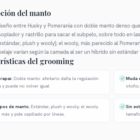
ción del manto
iseño entre Husky y Pomerania con doble manto denso que n
oplador y rastrillo para sacar el subpelo, sobre todo en las
stándar, plush y wooly); el wooly, más parecido al Pomerani
laje varían según la camada al ser un híbrido sin estándar f
rísticas del grooming
rapar
.
Muda e
Doble manto: afeitarlo daña la regulación
a y puede no volver igual.
otoño; 
ipos de manto
.
Sin es
Estándar, plush y wooly; el wooly
 más y pide cepillado por líneas.
tamaño