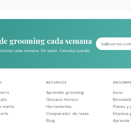
s de grooming cada semana
técnica cada semana. Sin spam. Cancela cuando
O
RECURSOS
GROOMPE
perro
Aprender grooming
Inicio
gato
Glosario técnico
Novedad
de manto
Herramientas
Planes y 
corte
Comparador de razas
Empieza g
Blog
Aprende e