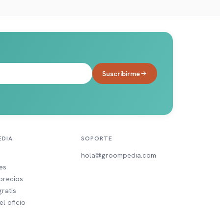
Suscribirme
DIA
SOPORTE
hola@groompedia.com
es
precios
ratis
l oficio