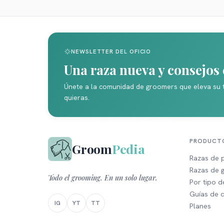
NEWSLETTER DEL OFICIO
Una raza nueva y consejo
Únete a la comunidad de groomers que eleva su 
quieras.
PRODUCT
Groom
Pedia
Razas de 
Razas de 
Todo el grooming. En un solo lugar.
Por tipo 
Guías de 
IG
YT
TT
Planes