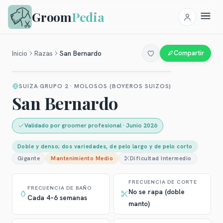
Groom
Pedia
Inicio
Razas
San Bernardo
Compartir
SUIZA
GRUPO 2 · MOLOSOS (BOYEROS SUIZOS)
San Bernardo
Validado por groomer profesional
·
Junio 2026
Doble y denso; dos variedades, de pelo largo y de pelo corto
Gigante
Mantenimiento
Medio
Dificultad
Intermedio
FRECUENCIA DE CORTE
FRECUENCIA DE BAÑO
No se rapa (doble
Cada 4–6 semanas
manto)