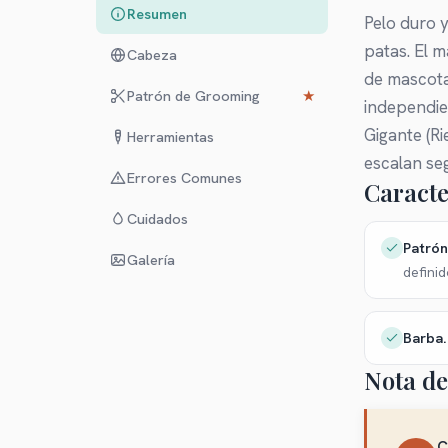
Resumen
Pelo duro 
patas. El m
Cabeza
de mascota 
Patrón de Grooming
★
independie
Gigante (R
Herramientas
escalan se
Errores Comunes
Caracte
Cuidados
Patró
Galería
definid
Barba
.
Nota de
C