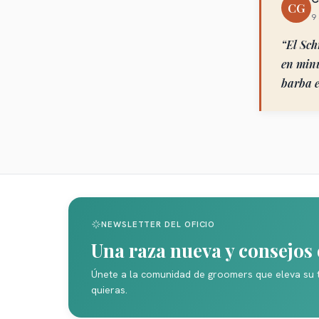
CG
9
“
El Sch
en minu
barba e
NEWSLETTER DEL OFICIO
Una raza nueva y consejo
Únete a la comunidad de groomers que eleva su 
quieras.