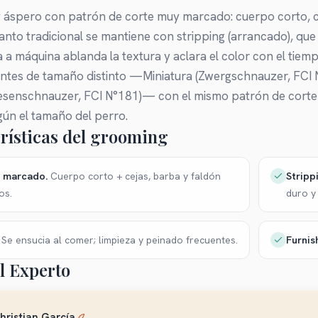
y áspero con patrón de corte muy marcado: cuerpo corto, cej
anto tradicional se mantiene con stripping (arrancado), que 
a máquina ablanda la textura y aclara el color con el tiem
ntes de tamaño distinto —Miniatura (Zwergschnauzer, FCI 
iesenschnauzer, FCI N°181)— con el mismo patrón de corte
gún el tamaño del perro.
rísticas del grooming
n marcado
.
Stripp
Cuerpo corto + cejas, barba y faldón
os.
duro y 
Furnis
Se ensucia al comer; limpieza y peinado frecuentes.
l Experto
hristian García