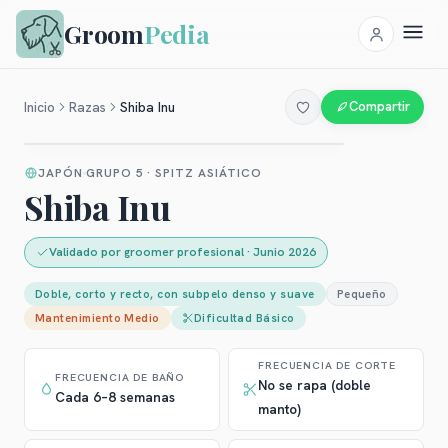
Groom
Pedia
Inicio
Razas
Shiba Inu
Compartir
JAPÓN
GRUPO 5 · SPITZ ASIÁTICO
Shiba Inu
Validado por groomer profesional
·
Junio 2026
Doble, corto y recto, con subpelo denso y suave
Pequeño
Mantenimiento
Medio
Dificultad
Básico
FRECUENCIA DE CORTE
FRECUENCIA DE BAÑO
No se rapa (doble
Cada 6–8 semanas
manto)